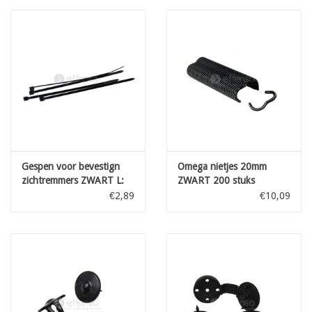
olijfgroen
zwart
antraciet
boomschors
op aanvraag: wit, beige, blauw, bordeaux
Gespen voor bevestign
Omega nietjes 20mm
zichtremmers ZWART L:
ZWART 200 stuks
100 mm 100st
€2,89
€10,09