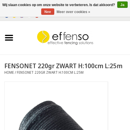
Wij slaan cookies op om onze website te verbeteren. Is dat akkoord?
Ja
Nee
Meer over cookies »
0 Artikelen - €0,00
Home
Zichtremmers
Hekwerksystemen
FENSONET 220gr ZWART H:100cm L:25m
HOME
/
FENSONET 220GR ZWART H:100CM L:25M
Verlichting
Solar
Outlet
Documenten