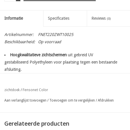
Informatie
Specificaties
Reviews
(0)
Artikelnummer:
FNET220ZWT10025
Beschikbaarheid:
Op voorraad
Hoogkwalitatieve zichtschermen
uit gebreid UV
gestabiliseerd Polyethyleen voor plaatsing tegen een bestaande
afsluiting.
met ingeweven bevestigingsbanen
op de lange zijde enkel boven
en onderaan de rol
Fensonet Color
zichtdoek
/
eenvoudige bevestiging met nietjes, gripclips, tempora clips of
gespen
Aan verlanglijst toevoegen
/
Toevoegen om te vergelijken
/
Afdrukken
ook beschikbaar afgekort op gewenste lengte op aanvraag ( per
lopende meter )
beschikbaar in een grote verscheidenheid aan kleuren :
Gerelateerde producten
groen