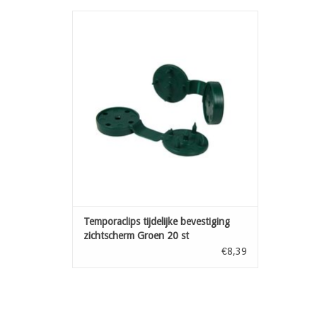
Toebehoren voor de plaatsing van
fensonet: clips tijdelijke bevestiging
zichtscherm
TOEVOEGEN AAN WINKELWAGEN
Temporaclips tijdelijke bevestiging
zichtscherm Groen 20 st
€8,39