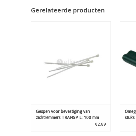
Gerelateerde producten
Gespen voor bevestiging van zichtremmers
Omeg
aan uw bestaande afsluiting
T
TOEVOEGEN AAN WINKELWAGEN
Gespen voor bevestiging van
Omega
zichtremmers TRANSP L: 100 mm
stuks
100st
€2,89