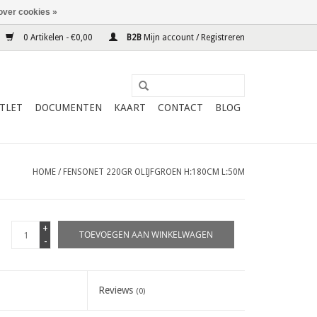
over cookies »
0 Artikelen - €0,00
B2B
Mijn account / Registreren
TLET
DOCUMENTEN
KAART
CONTACT
BLOG
HOME
/
FENSONET 220GR OLIJFGROEN H:180CM L:50M
+
TOEVOEGEN AAN WINKELWAGEN
-
Reviews
(0)