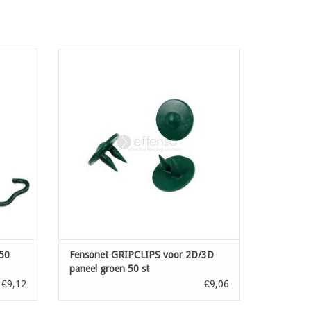
stuks
Toebehoren voor de plaatsing van
fensonet: clips voor snelle bevestiging van
EN
uw zichtdoek aan uw draadafsluiting met
draaddiameter minimaal 5 mm tot 6 mm
TOEVOEGEN AAN WINKELWAGEN
50
Fensonet GRIPCLIPS voor 2D/3D
paneel groen 50 st
€9,12
€9,06