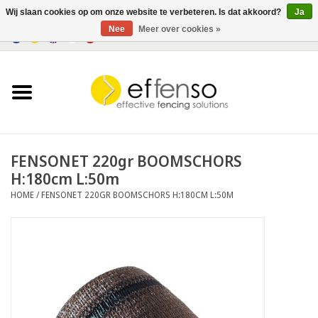
Wij slaan cookies op om onze website te verbeteren. Is dat akkoord?
Ja
Nee
Meer over cookies »
0 Artikelen - €0,00
Home
Zichtremmers
Hekwerksystemen
FENSONET 220gr BOOMSCHORS
H:180cm L:50m
Verlichting
HOME
/
FENSONET 220GR BOOMSCHORS H:180CM L:50M
Solar
Outlet
Documenten