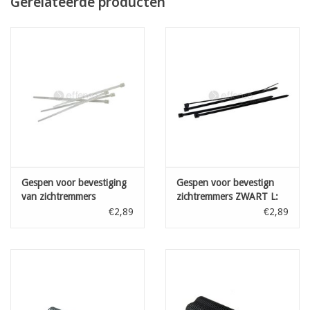
Gerelateerde producten
groen
olijfgroen
zwart
antraciet
boomschors
op aanvraag: wit, beige, blauw, bordeaux
Gespen voor bevestiging
Gespen voor bevestign
van zichtremmers
zichtremmers ZWART L:
TRANSP L: 100 mm 100st
100 mm 100st
€2,89
€2,89