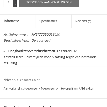
+
TOEVOEGEN AAN WINKELWAGEN
-
Informatie
Specificaties
Reviews
(0)
Artikelnummer:
FNET220ECO18050
Beschikbaarheid:
Op voorraad
Hoogkwalitatieve zichtschermen
uit gebreid UV
gestabiliseerd Polyethyleen voor plaatsing tegen een bestaande
afsluiting.
met ingeweven bevestigingsbanen
op de lange zijde enkel
bovenaan de rol
Fensonet Color
zichtdoek
/
eenvoudige bevestiging met nietjes, gripclips, tempora clips of
gespen
Aan verlanglijst toevoegen
/
Toevoegen om te vergelijken
/
Afdrukken
ook beschikbaar afgekort op gewenste lengte op aanvraag ( per
lopende meter )
beschikbaar in een grote verscheidenheid aan kleuren :