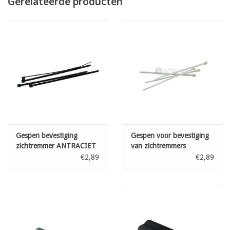
Gerelateerde producten
Levering gebeurt in 1 stuk van het door U gekozen aantal lopende
meter
bestelaantal 7 = één lengte van 7 lopende meter
OPGELET! Online kan U enkel de totale lengte in 1 stuk bestellen
- wenst U verschillende kleinere afgesneden stukken -
neem dan contact met ons op voor een aangepaste offerte
Gespen bevestiging
Gespen voor bevestiging
zichtremmer ANTRACIET
van zichtremmers
L: 100 mm 100st
TRANSP L: 100 mm 100st
€2,89
€2,89