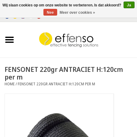
Wij slaan cookies op om onze website te verbeteren. Is dat akkoord?
Ja
Nee
Meer over cookies »
0 Artikelen - €0,00
Home
Zichtremmers
Hekwerksystemen
FENSONET 220gr ANTRACIET H:120cm
per m
Verlichting
HOME
/
FENSONET 220GR ANTRACIET H:120CM PER M
Solar
Outlet
Documenten