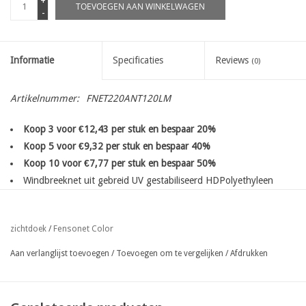
+
TOEVOEGEN AAN WINKELWAGEN
-
Informatie
Specificaties
Reviews
(0)
Artikelnummer:
FNET220ANT120LM
Koop 3 voor €12,43 per stuk en bespaar 20%
Koop 5 voor €9,32 per stuk en bespaar 40%
Koop 10 voor €7,77 per stuk en bespaar 50%
Windbreeknet uit gebreid UV gestabiliseerd HDPolyethyleen
met ingeweven bevestigingsbanen
op de lange zijde enkel
bovenaan de rol
Fensonet Color
zichtdoek
/
95% zichtremmend, 220gr/m²
eenvoudige bevestiging met nietjes, gripclips, tempora clips of
Aan verlanglijst toevoegen
/
Toevoegen om te vergelijken
/
Afdrukken
gespen