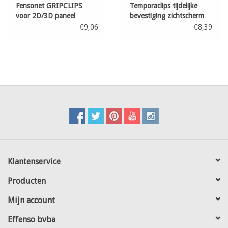
Fensonet GRIPCLIPS
Temporaclips tijdelijke
voor 2D/3D paneel
bevestiging zichtscherm
antraciet 50 st
Antraciet 20 st
€9,06
€8,39
Klantenservice
Producten
Mijn account
Effenso bvba