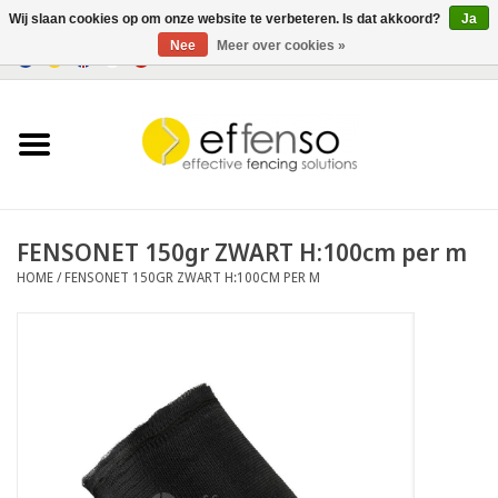
Wij slaan cookies op om onze website te verbeteren. Is dat akkoord?
Ja
Nee
Meer over cookies »
0 Artikelen - €0,00
Home
Zichtremmers
Hekwerksystemen
FENSONET 150gr ZWART H:100cm per m
HOME
/
FENSONET 150GR ZWART H:100CM PER M
Verlichting
Solar
Outlet
Documenten