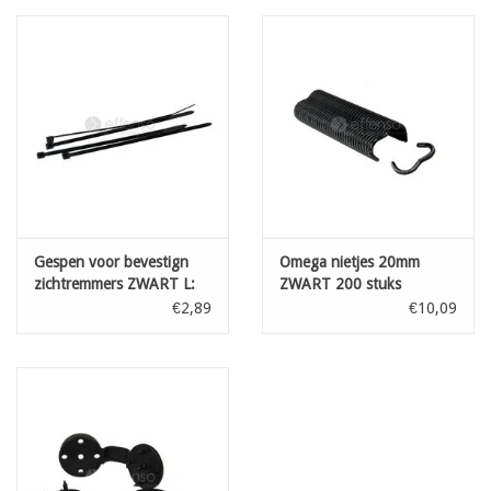
Levering gebeurt in 1 stuk van het door U gekozen aantal lopende
meter
bestelaantal 7 = één lengte van 7 lopende meter
OPGELET! Online kan U enkel de totale lengte in 1 stuk bestellen
- wenst U verschillende kleinere afgesneden stukken -
neem dan contact met ons op voor een aangepaste offerte
Gespen voor bevestign
Omega nietjes 20mm
zichtremmers ZWART L:
ZWART 200 stuks
100 mm 100st
€2,89
€10,09