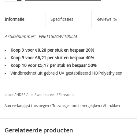
Informatie
Specificaties
Reviews
(0)
Artikelnummer:
FNET150ZWT100LM
Koop 3 voor €8,28 per stuk en bespaar 20%
Koop 5 voor €6,21 per stuk en bespaar 40%
Koop 10 voor €5,17 per stuk en bespaar 50%
Windbreeknet uit gebreid UV gestabiliseerd HDPolyethyleen
met ingeweven bevestigingsbanen
op de lange zijde enkel boven
en onderaan de rol
Fensonet
black
/
HDPE
/
net
/
windscreen
/
30% zichtdoorlatend, 50% windremmend, 150gr/m²
eenvoudige bevestiging met nietjes, gripclips, tempora clips of
Aan verlanglijst toevoegen
/
Toevoegen om te vergelijken
/
Afdrukken
gespen
Bestel hier uw kleurstaal
Gerelateerde producten