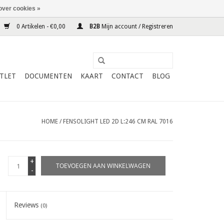
over cookies »
0 Artikelen - €0,00
B2B
Mijn account / Registreren
TLET
DOCUMENTEN
KAART
CONTACT
BLOG
HOME
/
FENSOLIGHT LED 2D L:246 CM RAL 7016
+
TOEVOEGEN AAN WINKELWAGEN
-
Reviews
(0)