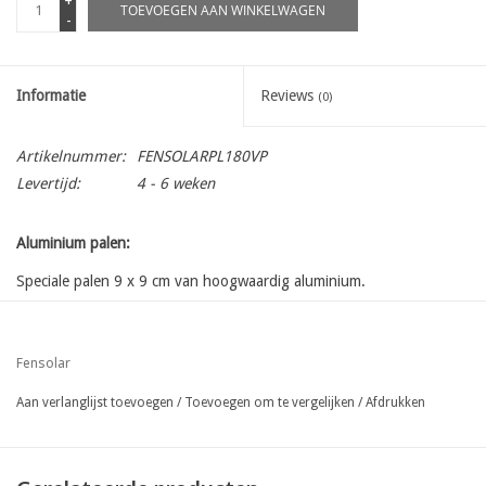
+
TOEVOEGEN AAN WINKELWAGEN
-
Informatie
Reviews
(0)
Artikelnummer:
FENSOLARPL180VP
Levertijd:
4 - 6 weken
Aluminium palen:
Speciale palen 9 x 9 cm van hoogwaardig aluminium.
Garantie: 20 jaar (UV-bescherming, kleurechtheid,
weersbestendigheid)
Fensolar
Afmetingen: 9 x 9 cm
voorzien van een aangelaste voetplaat en doorvoergaten voor
Aan verlanglijst toevoegen
/
Toevoegen om te vergelijken
/
Afdrukken
bedrading zonnepanelen
Lengte : 180 cm
Kleur: antraciet (RAL 7016) met fijne structuur