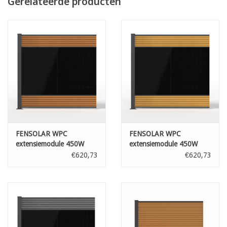
Gerelateerde producten
inclusief afdekkap
FENSOLAR WPC
FENSOLAR WPC
extensiemodule 450W
extensiemodule 450W
H:180cm L:185cm Teak +
H:180cm L:185cm Ceder
€620,73
€620,73
1 paal
+ 1 paal