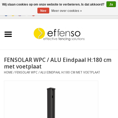
Wij slaan cookies op om onze website te verbeteren. Is dat akkoord?
Ja
Nee
Meer over cookies »
0 Artikelen - €0,00
Home
Zichtremmers
Hekwerksystemen
FENSOLAR WPC / ALU Eindpaal H:180 cm
met voetplaat
Verlichting
HOME
/
FENSOLAR WPC / ALU EINDPAAL H:180 CM MET VOETPLAAT
Solar
Outlet
Documenten