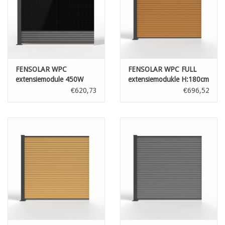
FENSOLAR WPC
FENSOLAR WPC FULL
extensiemodule 450W
extensiemodukle H:180cm
H:180cm L:185cm Grijs +
L:185cm Teak + 1 paal
€620,73
€696,52
1 paal