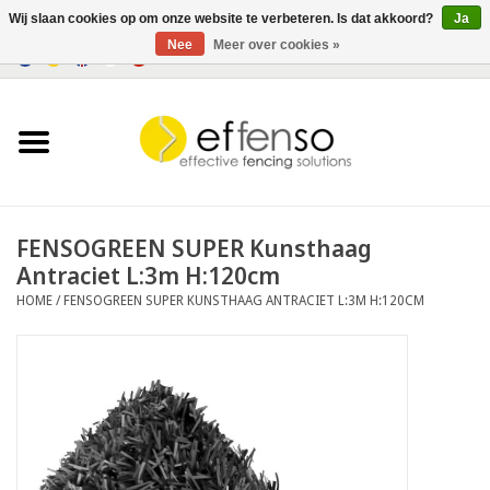
Wij slaan cookies op om onze website te verbeteren. Is dat akkoord?
Ja
Nee
Meer over cookies »
0 Artikelen - €0,00
Home
Zichtremmers
Hekwerksystemen
FENSOGREEN SUPER Kunsthaag
Antraciet L:3m H:120cm
Verlichting
HOME
/
FENSOGREEN SUPER KUNSTHAAG ANTRACIET L:3M H:120CM
Solar
Outlet
Documenten