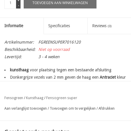
+
TOEVOEGEN AAN WINKELWAGEN
-
Informatie
Specificaties
Reviews
(0)
Artikelnummer:
FGREENSUPER7016120
Beschikbaarheid:
Niet op voorraad
Levertijd:
3 - 4 weken
kunsthaag
voor plaatsing tegen een bestaande afsluiting
Donkergrijze vezels van 2 mm geven de haag een
Antraciet
kleur
eenvoudige bevestiging met behulp van binddraad of gespen
onontvlambaar conform NBN S21-203 klasse A0 (B) en NEN
Fensogreen super
Fensogreen
/
Kunsthaag
/
3883 klasse (NEN 3891) (NL)
43 verticale strengen per meter
Aan verlanglijst toevoegen
/
Toevoegen om te vergelijken
/
Afdrukken
100% ondoorzichtbaarheid
UVA stabiliteit +12500 u
verticale draden: 1,1 mm