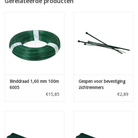
Gerelateerde producten
geplastificeerde horizontale weefdraden
rollengte 3 meter
Binddraad 1,60 mm 100m
Gespen voor bevestiging
6005
zichtremmers
Donkergroen L: 100 mm
€15,85
€2,89
100st