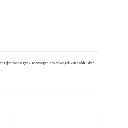
anglijst toevoegen
/
Toevoegen om te vergelijken
/
Afdrukken
atten
Binddraad voor twister 1,10 x 200 mm per
100 Verzinkt
EN