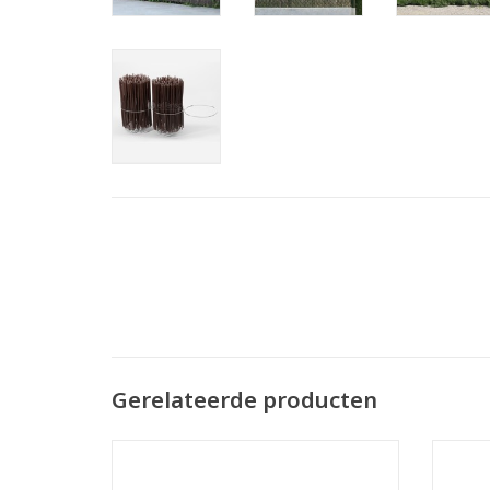
Gerelateerde producten
Binddraad twister 1,4x200 mm per 100
Bind
Groen