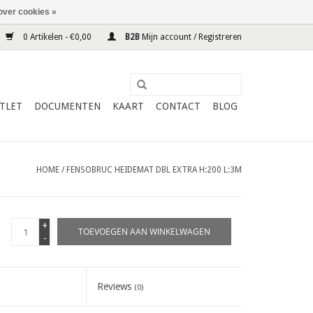
over cookies »
0 Artikelen - €0,00
B2B
Mijn account / Registreren
TLET
DOCUMENTEN
KAART
CONTACT
BLOG
HOME
/
FENSOBRUC HEIDEMAT DBL EXTRA H:200 L:3M
+
TOEVOEGEN AAN WINKELWAGEN
-
Reviews
(0)