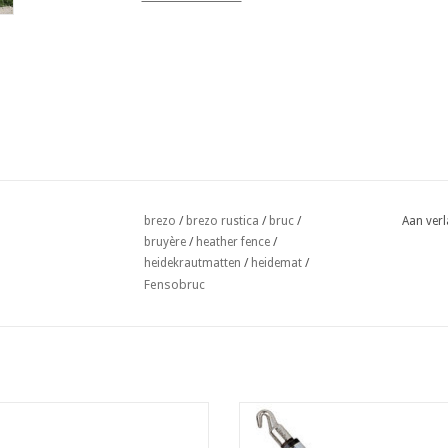
brezo
/
brezo rustica
/
bruc
/
Aan verl
bruyère
/
heather fence
/
heidekrautmatten
/
heidemat
/
Fensobruc
draad twister 1,4x200 mm per 100
Twister voor bevestiging Heidem
Zwart
TOEVOEGEN AAN WINKELWAG