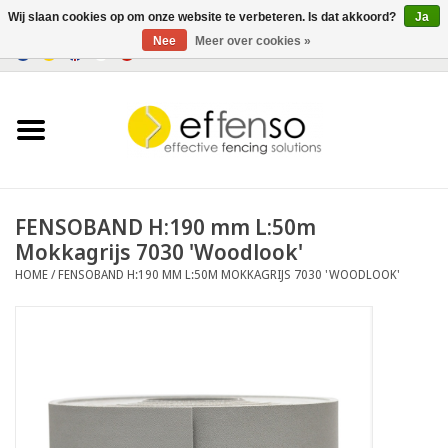
Wij slaan cookies op om onze website te verbeteren. Is dat akkoord?
Ja
Nee
Meer over cookies »
0 Artikelen - €0,00
Home
Zichtremmers
Hekwerksystemen
FENSOBAND H:190 mm L:50m
Mokkagrijs 7030 'Woodlook'
Verlichting
HOME
/
FENSOBAND H:190 MM L:50M MOKKAGRIJS 7030 'WOODLOOK'
Solar
Outlet
Documenten