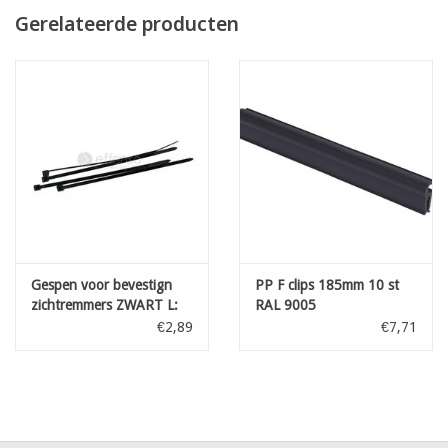
vasthechting gebeurt door middel van gespen of F-clips
Gerelateerde producten
rollengte 50 m
technische fiche
Gespen voor bevestign
PP F clips 185mm 10 st
zichtremmers ZWART L:
RAL 9005
100 mm 100st
€2,89
€7,71