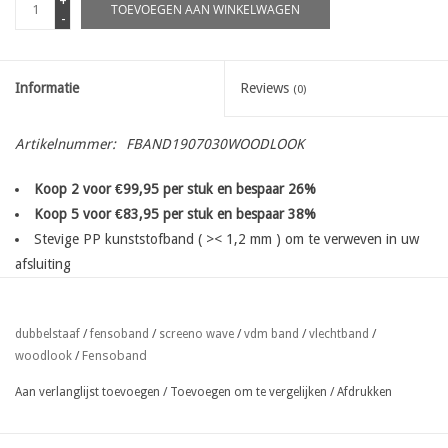
+
TOEVOEGEN AAN WINKELWAGEN
-
Informatie
Reviews
(0)
Artikelnummer:
FBAND1907030WOODLOOK
Koop 2 voor €99,95 per stuk en bespaar 26%
Koop 5 voor €83,95 per stuk en bespaar 38%
Stevige PP kunststofband ( >< 1,2 mm ) om te verweven in uw
afsluiting
voor zichtremming en bescherming van uw privacy.
voorzien van een houtnerfprofiel
dubbelstaaf
/
fensoband
/
screeno wave
/
vdm band
/
vlechtband
/
beschikbaar op verschillende bandbreedtes afhankelijk van het
Fensoband
woodlook
/
type van uw afsluiting
uit hoogwaardig krimpvrij en langdurig UV bestendig
Aan verlanglijst toevoegen
/
Toevoegen om te vergelijken
/
Afdrukken
Polypropyleen voor een extra lange
levensduur in alle weersomstandigheden.