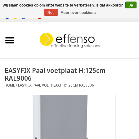
Wij slaan cookies op om onze website te verbeteren. Is dat akkoord?
Ja
Nee
Meer over cookies »
0 Artikelen - €0,00
Home
Zichtremmers
Hekwerksystemen
EASYFIX Paal voetplaat H:125cm
RAL9006
Verlichting
HOME
/
EASYFIX PAAL VOETPLAAT H:125CM RAL9006
Solar
Outlet
Documenten