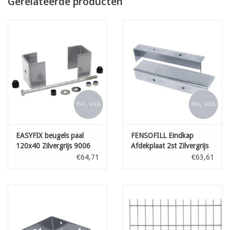
Gerelateerde producten
EASYFIX beugels paal
FENSOFILL Eindkap
120x40 Zilvergrijs 9006
Afdekplaat 2st Zilvergrijs
5st
9006
€64,71
€63,61