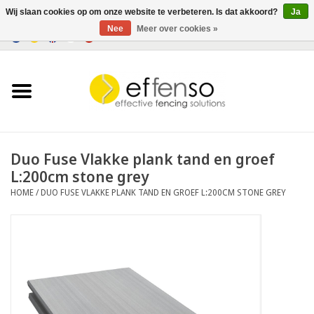
Wij slaan cookies op om onze website te verbeteren. Is dat akkoord?
Ja
Nee
Meer over cookies »
0 Artikelen - €0,00
Home
Zichtremmers
Hekwerksystemen
Duo Fuse Vlakke plank tand en groef
L:200cm stone grey
Verlichting
HOME
/
DUO FUSE VLAKKE PLANK TAND EN GROEF L:200CM STONE GREY
Solar
Outlet
Documenten