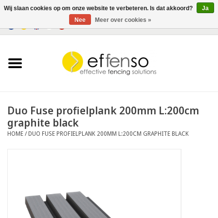
Wij slaan cookies op om onze website te verbeteren. Is dat akkoord?
Ja
Nee
Meer over cookies »
0 Artikelen - €0,00
Home
Zichtremmers
Hekwerksystemen
Duo Fuse profielplank 200mm L:200cm
graphite black
Verlichting
HOME
/
DUO FUSE PROFIELPLANK 200MM L:200CM GRAPHITE BLACK
Solar
Outlet
Documenten