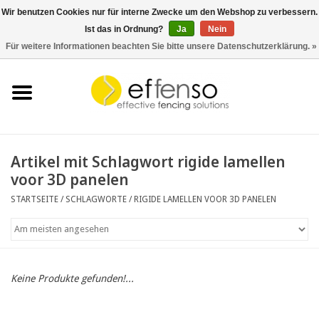
Wir benutzen Cookies nur für interne Zwecke um den Webshop zu verbessern.
Ist das in Ordnung?
Ja
Nein
0 Artikel - €0,00
Für weitere Informationen beachten Sie bitte unsere Datenschutzerklärung. »
Startseite
Sichtschutz
Zaunsysteme
Artikel mit Schlagwort rigide lamellen
voor 3D panelen
Beleuchtung
STARTSEITE
/
SCHLAGWORTE
/
RIGIDE LAMELLEN VOOR 3D PANELEN
Solar
Schnäppchen
Keine Produkte gefunden!...
Dokumente