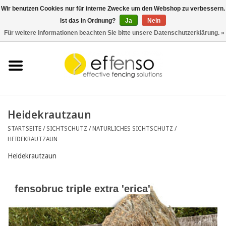
Wir benutzen Cookies nur für interne Zwecke um den Webshop zu verbessern.
Ist das in Ordnung?
Ja
Nein
0 Artikel - €0,00
Für weitere Informationen beachten Sie bitte unsere Datenschutzerklärung. »
Startseite
Sichtschutz
Zaunsysteme
Heidekrautzaun
STARTSEITE
/
SICHTSCHUTZ
/
NATURLICHES SICHTSCHUTZ
/
Beleuchtung
HEIDEKRAUTZAUN
Heidekrautzaun
Solar
fensobruc triple extra 'erica'
Schnäppchen
Dokumente