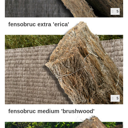
5
fensobruc extra 'erica'
5
fensobruc medium 'brushwood'