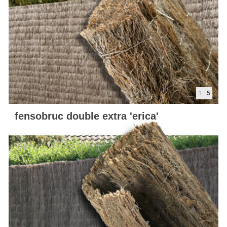
Karte
Contact
5
fensobruc double extra 'erica'