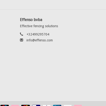
Effenso bvba
Effective fencing solutions
+32499295704
info@effenso.com