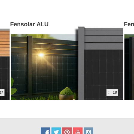
Fensolar ALU
Fen
27
18