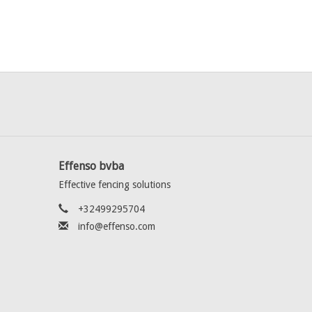
Effenso bvba
Effective fencing solutions
+32499295704
info@effenso.com