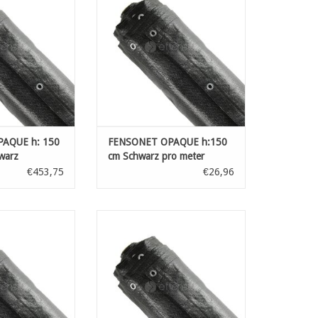
tra
extra
igkeit, mit Saum
hoher Reißfestigkeit, mit Saum
Ø 12 mm, alle 30
und Metallösen Ø 12 mm, alle 30
cm
cm
RB HINZUFÜGEN
ZUM WARENKORB HINZUFÜGEN
AQUE h: 150
FENSONET OPAQUE h:150
warz
cm Schwarz pro meter
€453,75
€26,96
htschutznetze aus
Hochwertige Sichtschutznetze aus
em HDPE-Band mit
dreifach gewebtem HDPE-Band mit
tra
extra
igkeit, mit Saum
hoher Reißfestigkeit, mit Saum
Ø 12 mm, alle 30
und Metallösen Ø 12 mm, alle 30
cm
cm
RB HINZUFÜGEN
ZUM WARENKORB HINZUFÜGEN