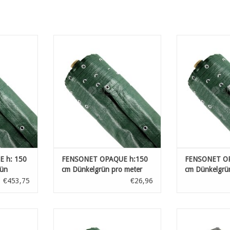
tznetze aus
Hochwertige Sichtschutznetze aus
Hochwertige Sic
PE-Band mit
dreifach gewebtem HDPE-Band mit
dreifach gewebt
extra
ex
, mit Saum
hoher Reißfestigkeit, mit Saum
hoher Reißfest
mm, alle 30
und Metallösen Ø 12 mm, alle 30
und Metallösen 
cm
NZUFÜGEN
ZUM WARENKORB HINZUFÜGEN
ZUM WARENKO
 h: 150
FENSONET OPAQUE h:150
FENSONET OP
rün
cm Dünkelgrün pro meter
cm Dünkelgrü
€453,75
€26,96
tznetze aus
Hochwertige Sichtschutznetze aus
Hochwertige Sic
PE-Band mit
dreifach gewebtem HDPE-Band mit
dreifach gewebt