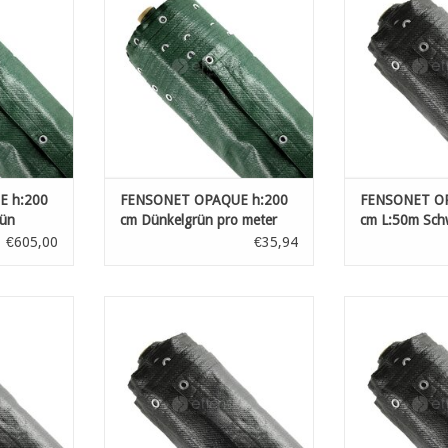
extra
ex
, mit Saum
hoher Reißfestigkeit, mit Saum
hoher Reißfest
mm, alle 30
und Metallösen Ø 12 mm, alle 30
und Metallösen 
cm
NZUFÜGEN
ZUM WARENKORB HINZUFÜGEN
ZUM WARENKO
 h:200
FENSONET OPAQUE h:200
FENSONET OP
rün
cm Dünkelgrün pro meter
cm L:50m Sch
€605,00
€35,94
tznetze aus
Hochwertige Sichtschutznetze aus
Hochwertige Sic
PE-Band mit
dreifach gewebtem HDPE-Band mit
dreifach gewebt
extra
ex
, mit Saum
hoher Reißfestigkeit, mit Saum
hoher Reißfest
mm, alle 30
und Metallösen Ø 12 mm, alle 30
und Metallösen 
cm
NZUFÜGEN
ZUM WARENKORB HINZUFÜGEN
ZUM WARENKO