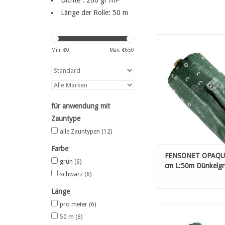
Dichte : 200 gr /m²
Länge der Rolle: 50 m
Hochwertige Sichtschu
dreifach gewebtem HD
Min: €
0
Max: €
650
extra
hoher Reißfestigkeit
und Metallösen Ø 12 
cm
ZUM WARENKORB HI
für anwendung mit
Zauntype
alle Zauntypen
(12)
Farbe
FENSONET OPAQUE
grün
(6)
cm L:50m Dünkelg
schwarz
(6)
Länge
pro meter
(6)
Hochwertige Sichtschu
50 m
(6)
dreifach gewebtem HD