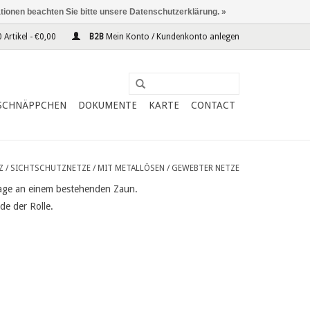
ationen beachten Sie bitte unsere Datenschutzerklärung. »
 Artikel - €0,00
B2B
Mein Konto / Kundenkonto anlegen
SCHNÄPPCHEN
DOKUMENTE
KARTE
CONTACT
Z
/
SICHTSCHUTZNETZE
/
MIT METALLÖSEN
/
GEWEBTER NETZE
tage an einem bestehenden Zaun.
e der Rolle.