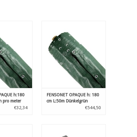
htschutznetze aus
Hochwertige Sichtschutznetze aus
em HDPE-Band mit
dreifach gewebtem HDPE-Band mit
tra
extra
igkeit, mit Saum
hoher Reißfestigkeit, mit Saum
Ø 12 mm, alle 30
und Metallösen Ø 12 mm, alle 30
cm
cm
RB HINZUFÜGEN
ZUM WARENKORB HINZUFÜGEN
AQUE h:180
FENSONET OPAQUE h: 180
n pro meter
cm L:50m Dünkelgrün
€32,34
€544,50
htschutznetze aus
Hochwertige Sichtschutznetze aus
em HDPE-Band mit
dreifach gewebtem HDPE-Band mit