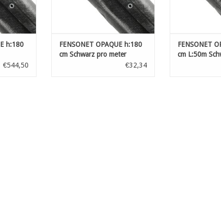
 h:180
FENSONET OPAQUE h:180
FENSONET OP
cm Schwarz pro meter
cm L:50m Sch
€544,50
€32,34