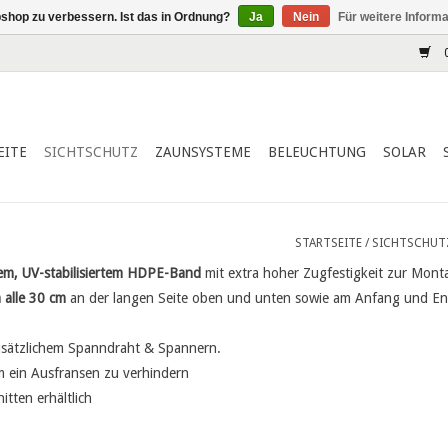
shop zu verbessern. Ist das in Ordnung?
Ja
Nein
Für weitere Inform
0
EITE
SICHTSCHUTZ
ZAUNSYSTEME
BELEUCHTUNG
SOLAR
STARTSEITE
/
SICHTSCHUT
em, UV-stabilisiertem HDPE-Band
mit extra hoher Zugfestigkeit zur Mon
 alle 30 cm
an der langen Seite oben und unten sowie am Anfang und End
usätzlichem Spanndraht & Spannern.
 ein Ausfransen zu verhindern
tten erhältlich