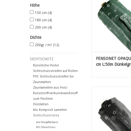
extra
Höhe
hoher Reißfestigkeit
150 cm
(4)
und Metallösen Ø 12 
cm
180 cm
(4)
200 cm
(4)
ZUM WARENKORB HI
Dichte
200gr / m²
(12)
FENSONET OPAQUE
SICHTSCHUTZ
cm L:50m Dünkelg
Künstliche Hecke
Sichtschutzstreifen auf Rollen
PVC Sichtschutzstreifen fur
Zaunmatten
Zaunlamellen aus Holz-
Hochwertige Sichtschu
Kunststoff-verbundswerkstoff
dreifach gewebtem HD
zum Flechten
extra
Holzlatten
hoher Reißfestigkeit
Alu Komposit Lamellen
und Metallösen Ø 12 
Sichtschutznetze
cm
mit Knopflöchern
Mit Metallösen
ZUM WARENKORB HI