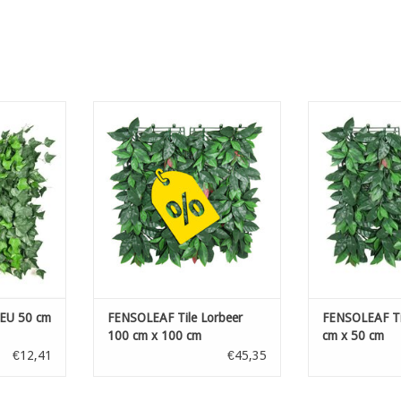
50 cm x 50
FENSOLEAF Tile Lorbeer 100 cm x
FENSOLEAF Tile
100 cm
50
NZUFÜGEN
ZUM WARENKORB HINZUFÜGEN
ZUM WARENKO
FEU 50 cm
FENSOLEAF Tile Lorbeer
FENSOLEAF Ti
100 cm x 100 cm
cm x 50 cm
€12,41
€45,35