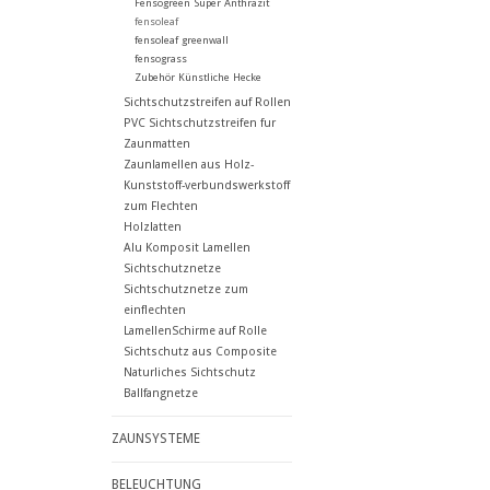
Fensogreen Super Anthrazit
fensoleaf
fensoleaf greenwall
fensograss
Zubehör Künstliche Hecke
Sichtschutzstreifen auf Rollen
PVC Sichtschutzstreifen fur
Zaunmatten
Zaunlamellen aus Holz-
Kunststoff-verbundswerkstoff
zum Flechten
Holzlatten
Alu Komposit Lamellen
Sichtschutznetze
Sichtschutznetze zum
einflechten
LamellenSchirme auf Rolle
Sichtschutz aus Composite
Naturliches Sichtschutz
Ballfangnetze
ZAUNSYSTEME
BELEUCHTUNG