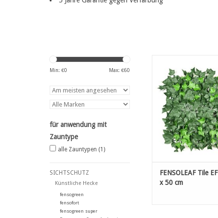
5 Jahre Garantie gegen Verfärbung
FENSOLEAF Tile EFEU 
cm
Min: €
0
Max: €
60
ZUM WARENKORB HI
für anwendung mit
Zauntype
alle Zauntypen
(1)
FENSOLEAF Tile E
SICHTSCHUTZ
x 50 cm
Künstliche Hecke
fensogreen
fensofort
fensogreen super