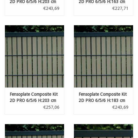
2D PRO 6/5/6 H:203 cm
2D PRO 6/5/6 H:163 cm
L:250 cm Dark Grey -
L:250 cm Dark Grey
€243,69
€227,71
Copy
Fensoplate Composite Kit
Fensoplate Composite Kit
2D PRO 6/5/6 H:203 cm
2D PRO 6/5/6 H:183 cm
L:250 cm Green Grey
L:250 cm Green Grey
€257,06
€243,69