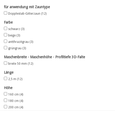
für anwendung mit Zauntype
Karte
Dopplestab-Gitterzaun
(12)
Farbe
Contact
schwarz
(3)
beige
(3)
antthrazitgrau
(3)
grüngrau
(3)
Maschenbreite - Maschenhöhe - Profiltiefe 3D-Falte
breite 50 mm
(12)
Länge
2,5 m
(12)
Höhe
160 cm
(4)
180 cm
(4)
200 cm
(4)