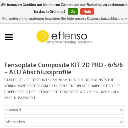
Wir benutzen Cookies nur für interne Zwecke um den Webshop zu verbessern.
Ist das in Ordnung?
Ja
Nein
0 Artikel - €0,00
Für weitere Informationen beachten Sie bitte unsere Datenschutzerklärung. »
Startseite
Sichtschutz
Zaunsysteme
Fensoplate Composite KIT 2D PRO - 6/5/6
+ ALU Abschlussprofile
Beleuchtung
STARTSEITE
/
SICHTSCHUTZ
/
ZAUNLAMELLEN AUS HOLZ-KUNSTSTOFF-
VERBUNDSWERKSTOFF ZUM FLECHTEN
/
FENSOPLATE COMPOSITE 2D FÜR
Solar
DOPPELSTABGITTER
/
FENSOPLATE COMPOSITE KIT 2D PRO - 6/5/6 + ALU
ABSCHLUSSPROFILE
Schnäppchen
Dokumente