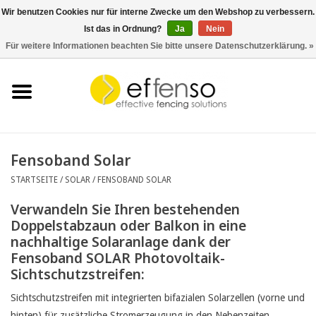
Wir benutzen Cookies nur für interne Zwecke um den Webshop zu verbessern.
Ist das in Ordnung?
Ja
Nein
0 Artikel - €0,00
Für weitere Informationen beachten Sie bitte unsere Datenschutzerklärung. »
Startseite
Sichtschutz
Zaunsysteme
Fensoband Solar
STARTSEITE
/
SOLAR
/
FENSOBAND SOLAR
Beleuchtung
Verwandeln Sie Ihren bestehenden
Doppelstabzaun oder Balkon in eine
Solar
nachhaltige Solaranlage dank der
Fensoband SOLAR Photovoltaik-
Schnäppchen
Sichtschutzstreifen:
Sichtschutzstreifen mit integrierten bifazialen Solarzellen (vorne und
Dokumente
hinten) für zusätzliche Stromerzeugung in den Nebenzeiten.