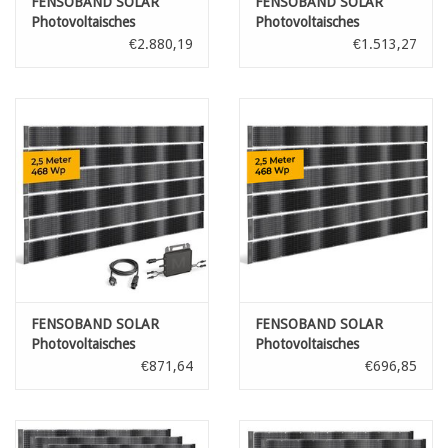
FENSOBAND SOLAR
FENSOBAND SOLAR
Photovoltaisches
Photovoltaisches
Sichtschutzstreifen
Sichtschutzstreifen
€2.880,19
€1.513,27
h:19cm L:250 cm Satz 4
h:19cm L:250 cm Satz 2
gitter
gitter
FENSOBAND SOLAR
FENSOBAND SOLAR
Photovoltaisches
Photovoltaisches
Sichtschutzstreifen
Sichtschutzstreifen
€871,64
€696,85
h:19cm L:250 cm Satz 1
h:19cm L:250 cm 6 Stück
gitter