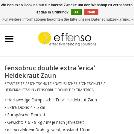
Wir benutzen Cookies nur für interne Zwecke um den Webshop zu verbessern.
Ist das in Ordnung?
Ja
Nein
0 Artikel - €0,00
Für weitere Informationen beachten Sie bitte unsere Datenschutzerklärung. »
Startseite
Sichtschutz
Zaunsysteme
fensobruc double extra 'erica'
Heidekraut Zaun
Beleuchtung
STARTSEITE
/
SICHTSCHUTZ
/
NATURLICHES SICHTSCHUTZ
/
HEIDEKRAUTZAUN
/
FENSOBRUC DOUBLE EXTRA 'ERICA'
Solar
• Hochwertige Europäische 'Erica' Heidekraut Zaun
• Extra Dicke: 4 - 5 cm
Schnäppchen
• Europäische Fabrikat
• Gewicht: + 6 - 8 kg / m² je nach Jahreszeit
Dokumente
• mit verzinktem Draht gewebt, Abstand 10 cm