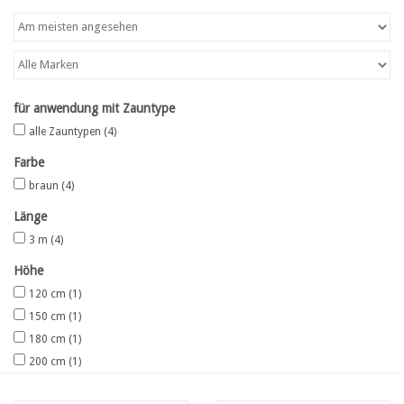
Karte
Contact
für anwendung mit Zauntype
alle Zauntypen
(4)
Farbe
braun
(4)
Länge
3 m
(4)
Höhe
120 cm
(1)
150 cm
(1)
180 cm
(1)
200 cm
(1)