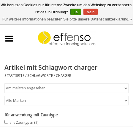
Wir benutzen Cookies nur für interne Zwecke um den Webshop zu verbessern.
Ist das in Ordnung?
Ja
Nein
0 Artikel - €0,00
Für weitere Informationen beachten Sie bitte unsere Datenschutzerklärung. »
Startseite
Sichtschutz
Zaunsysteme
Artikel mit Schlagwort charger
STARTSEITE
/
SCHLAGWORTE
/
CHARGER
Beleuchtung
Solar
Schnäppchen
für anwendung mit Zauntype
alle Zauntypen
(2)
Dokumente