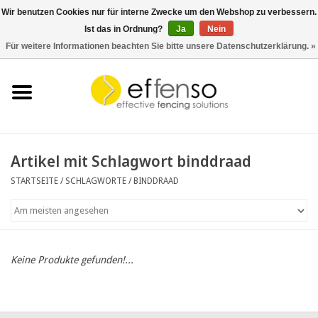
Wir benutzen Cookies nur für interne Zwecke um den Webshop zu verbessern.
Ist das in Ordnung?
Ja
Nein
0 Artikel - €0,00
Für weitere Informationen beachten Sie bitte unsere Datenschutzerklärung. »
Startseite
Sichtschutz
Zaunsysteme
Artikel mit Schlagwort binddraad
STARTSEITE
/
SCHLAGWORTE
/
BINDDRAAD
Beleuchtung
Solar
Keine Produkte gefunden!...
Schnäppchen
Dokumente