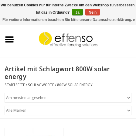
Wir benutzen Cookies nur für interne Zwecke um den Webshop zu verbessern.
Ist das in Ordnung?
Ja
Nein
0 Artikel - €0,00
Für weitere Informationen beachten Sie bitte unsere Datenschutzerklärung. »
Startseite
Sichtschutz
Zaunsysteme
Artikel mit Schlagwort 800W solar
energy
Beleuchtung
STARTSEITE
/
SCHLAGWORTE
/
800W SOLAR ENERGY
Solar
Schnäppchen
Dokumente