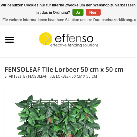
Wir benutzen Cookies nur für interne Zwecke um den Webshop zu verbessern.
Ist das in Ordnung?
Ja
Nein
0 Artikel - €0,00
Für weitere Informationen beachten Sie bitte unsere Datenschutzerklärung. »
Startseite
Sichtschutz
Zaunsysteme
FENSOLEAF Tile Lorbeer 50 cm x 50 cm
STARTSEITE
/
FENSOLEAF TILE LORBEER 50 CM X 50 CM
Beleuchtung
Solar
Schnäppchen
Dokumente