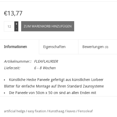
€13,77
+
ZUM WARENKORB HINZUFÜGEN
-
Informationen
Eigenschaften
Bewertungen
(0)
Artikelnummer::
FLEAFLAURIER
Lieferzeit:
6 - 8 Wochen
Künstliche Hecke Paneele gefertigt aus künstlichen Lorbeer
Blätter für einfache Montage auf Ihren Standard Zaunsysteme
Die Paneele von 50cm x 50 cm sind an allen Enden mit
Klickverbindungen gefertigt. Da das Paneel an der Rückseite mit
einem engmaschigem Kunststoffgitter hergestellt wurde, lässt es
Fensoleaf
artificial hedge
/
easy fixation
/
Kunsthaag
/
leaves
/
sich leicht befestigen oder bei Bedarf auch durch zerschneiden