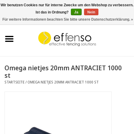
Wir benutzen Cookies nur für interne Zwecke um den Webshop zu verbessern.
Ist das in Ordnung?
Ja
Nein
0 Artikel - €0,00
Für weitere Informationen beachten Sie bitte unsere Datenschutzerklärung. »
Startseite
Sichtschutz
Zaunsysteme
Omega nietjes 20mm ANTRACIET 1000
st
Beleuchtung
STARTSEITE
/
OMEGA NIETJES 20MM ANTRACIET 1000 ST
Solar
Schnäppchen
Dokumente