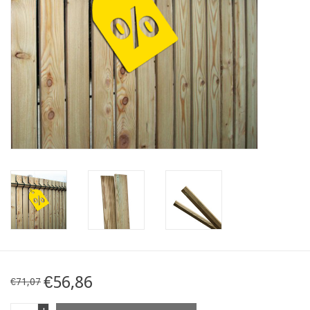
Karte
Contact
€56,86
€71,07