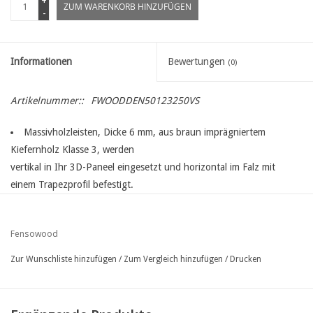
+
ZUM WARENKORB HINZUFÜGEN
-
Informationen
Bewertungen
(0)
Artikelnummer::
FWOODDEN50123250VS
Massivholzleisten, Dicke 6 mm, aus braun imprägniertem
Kiefernholz Klasse 3, werden
vertikal in Ihr 3D-Paneel eingesetzt und horizontal im Falz mit
einem Trapezprofil befestigt.
Die Latten werden mit verzinkten 14 mm U-Klammern am
Trapezprofil befestigt.
Fensowood
Für Paneele mit Masche : 50 mm ( freie Öffnung 45 mm zwischen
den vertikalen Drähten )
Zur Wunschliste hinzufügen
/
Zum Vergleich hinzufügen
/
Drucken
Für Paneele Breite : 250 cm
Für Paneele Höhe : 123 cm