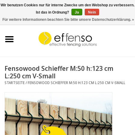
Wir benutzen Cookies nur für interne Zwecke um den Webshop zu verbessern.
Ist das in Ordnung?
Ja
Nein
0 Artikel - €0,00
Für weitere Informationen beachten Sie bitte unsere Datenschutzerklärung. »
Startseite
Sichtschutz
Zaunsysteme
Fensowood Schieffer M:50 h:123 cm
L:250 cm V-Small
Beleuchtung
STARTSEITE
/
FENSOWOOD SCHIEFFER M:50 H:123 CM L:250 CM V-SMALL
Solar
Schnäppchen
Dokumente