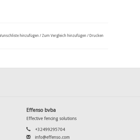
Wunschliste hinzufügen
/
Zum Vergleich hinzufügen
/
Drucken
Effenso bvba
Effective fencing solutions
+32499295704
info@effenso.com