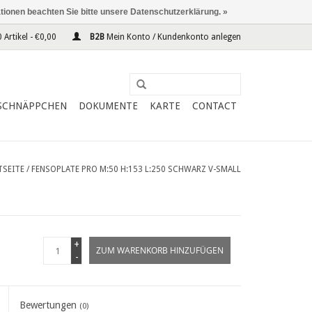
ationen beachten Sie bitte unsere Datenschutzerklärung. »
 Artikel - €0,00
B2B
Mein Konto / Kundenkonto anlegen
SCHNÄPPCHEN
DOKUMENTE
KARTE
CONTACT
TSEITE
/
FENSOPLATE PRO M:50 H:153 L:250 SCHWARZ V-SMALL
+
ZUM WARENKORB HINZUFÜGEN
-
Bewertungen
(0)