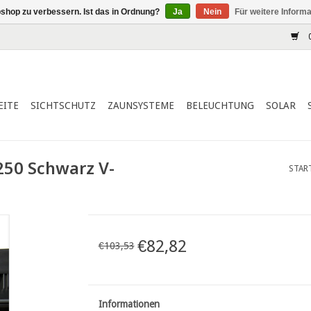
shop zu verbessern. Ist das in Ordnung?
Ja
Nein
Für weitere Inform
0
EITE
SICHTSCHUTZ
ZAUNSYSTEME
BELEUCHTUNG
SOLAR
250 Schwarz V-
STAR
€82,82
€103,53
Informationen