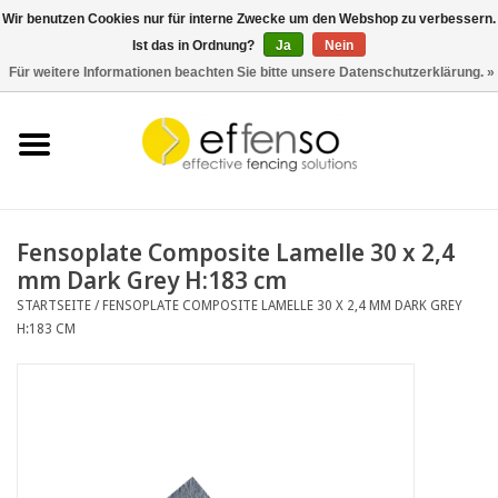
Wir benutzen Cookies nur für interne Zwecke um den Webshop zu verbessern.
Ist das in Ordnung?
Ja
Nein
0 Artikel - €0,00
Für weitere Informationen beachten Sie bitte unsere Datenschutzerklärung. »
Startseite
Sichtschutz
Zaunsysteme
Fensoplate Composite Lamelle 30 x 2,4
mm Dark Grey H:183 cm
Beleuchtung
STARTSEITE
/
FENSOPLATE COMPOSITE LAMELLE 30 X 2,4 MM DARK GREY
H:183 CM
Solar
Schnäppchen
Dokumente