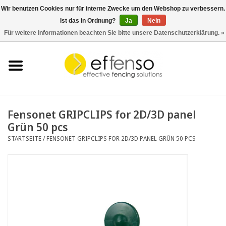
Wir benutzen Cookies nur für interne Zwecke um den Webshop zu verbessern.
Ist das in Ordnung?
Ja
Nein
0 Artikel - €0,00
Für weitere Informationen beachten Sie bitte unsere Datenschutzerklärung. »
Startseite
Sichtschutz
Zaunsysteme
Fensonet GRIPCLIPS for 2D/3D panel
Grün 50 pcs
Beleuchtung
STARTSEITE
/
FENSONET GRIPCLIPS FOR 2D/3D PANEL GRÜN 50 PCS
Solar
Schnäppchen
Dokumente