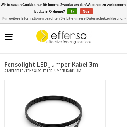
Wir benutzen Cookies nur für interne Zwecke um den Webshop zu verbessern.
Ist das in Ordnung?
Ja
Nein
0 Artikel - €0,00
Für weitere Informationen beachten Sie bitte unsere Datenschutzerklärung. »
Startseite
Sichtschutz
Zaunsysteme
Fensolight LED Jumper Kabel 3m
STARTSEITE
/
FENSOLIGHT LED JUMPER KABEL 3M
Beleuchtung
Solar
Schnäppchen
Dokumente