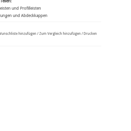
Teilen:
eisten und Profilleisten
terungen und Abdeckkappen
Wunschliste hinzufügen
/
Zum Vergleich hinzufügen
/
Drucken
Deckbreite)