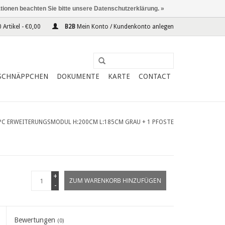
ationen beachten Sie bitte unsere Datenschutzerklärung. »
 Artikel - €0,00
B2B
Mein Konto / Kundenkonto anlegen
SCHNÄPPCHEN
DOKUMENTE
KARTE
CONTACT
PC ERWEITERUNGSMODUL H:200CM L:185CM GRAU + 1 PFOSTE
+
ZUM WARENKORB HINZUFÜGEN
-
Bewertungen
(0)