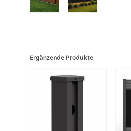
Ergänzende Produkte
FENSOLAR Abschlusspfoste H:245 cm zum
FENSO
einbetonieren
H:
ZUM WARENKORB HINZUFÜGEN
Z