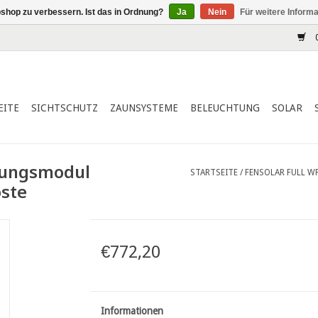
shop zu verbessern. Ist das in Ordnung?
Ja
Nein
Für weitere Inform
0
EITE
SICHTSCHUTZ
ZAUNSYSTEME
BELEUCHTUNG
SOLAR
rungsmodul
STARTSEITE
/
FENSOLAR FULL W
oste
€772,20
Informationen