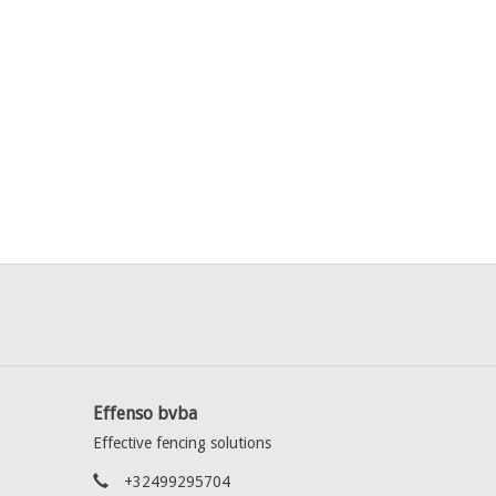
minium.
itterungsbeständigkeit)
r
der Länge 245 cm zum Einbetonieren geliefert. Auf
e geliefert werden.
Effenso bvba
Effective fencing solutions
+32499295704