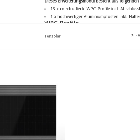
Dieses Erweiterungsmodul besteht aus folgenden 
13 x coextrudierte WPC-Profile inkl. Abschlussl
1 x hochwertiger Aluminiumpfosten inkl. Hal
WPC-Profile
Material
Fensolar
Zur 
Co-extrudiertes WPC
Farben
Teak, Zeder, Grau
LAR WPC Erweiterungsmodul 450W
Befestigung
200cm L:185cm Grau + 1 pfoste
Profile mit NutFeder-Verbindung
UM WARENKORB HINZUFÜGEN
Aluminium-Verbinder für Pfosten und Schiene
Maße der Nut-Feder-Profil: 21x160mm (150mm 
Windlast
120 km/h (verankerte Aufstellung)
Aluminiumpfosten: