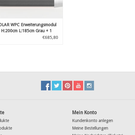
Spezielle Pfosten 9 x 9 cm aus hochwertigem Alu
Garantie: 20 Jahre (UV-Schutz, Farbechtheit, W
Abmessungen: 9 x 9 cm
LAR WPC Erweiterungsmodul
Farbe: Anthrazit (RAL 7016) mit feiner Struktu
H:200cm L:185cm Grau + 1
e
€685,80
Standardmäßig werden die Bausätze mit Pfosten 
Anfrage können Pfosten mit angepasster Fußplatt
te
Mein Konto
dukte
Kundenkonto anlegen
odukte
Meine Bestellungen