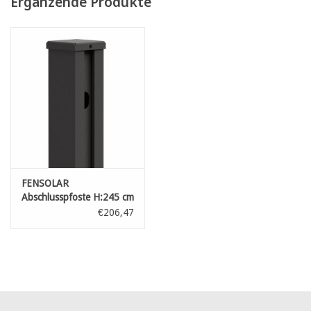
Ergänzende Produkte
wenden Sie sich, falls Ihre Leistung 800 W übersteigt, an einen
Elektrofachmann, um den richtigen Wechselrichter auszuwählen
und den weiteren technischen Anschluss vorzunehmen.
Dieses Set besteht aus folgenden Komponenten:
6 x Aluminium-Profile inkl. Abschlussleisten und Profilleisten
1 x hochwertiger Aluminiumpfosten inkl. Halterungen und
Abdeckkappen
1 x Solarpanel: 450 W PV-Modul
Aluminiumpfosten:
FENSOLAR
Spezialpfosten 9 x 9 cm aus hochwertigem Aluminium.
Abschlusspfoste H:245 cm
Garantie: 20 Jahre (UV-Schutz, Farbechtheit,
zum einbetonieren
€206,47
Witterungsbeständigkeit)
Abmessungen: 9 x 9 cm
Farbe: Anthrazit (RAL 7016) mit feiner Struktur
450-W-PV-Modul
Bifacial-Glas/Glas-Photovoltaikmodul mit 450 W