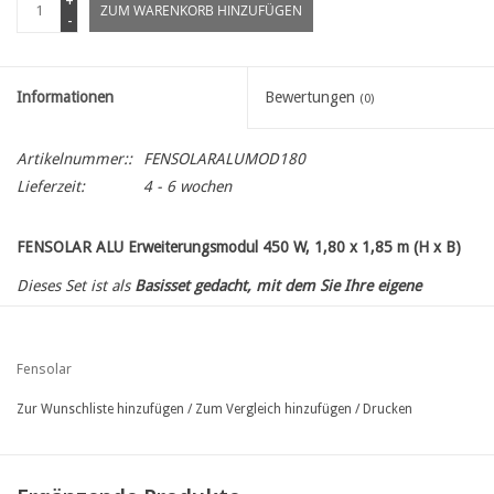
+
ZUM WARENKORB HINZUFÜGEN
-
Informationen
Bewertungen
(0)
Artikelnummer::
FENSOLARALUMOD180
Lieferzeit:
4 - 6 wochen
FENSOLAR ALU Erweiterungsmodul 450 W, 1,80 x 1,85 m (H x B)
Dieses Set ist als
Basisset gedacht, mit dem Sie Ihre eigene
vertikale Solaranlage nach Maß zusammenstellen können.
Teilen Sie die Länge Ihrer gewünschten Umzäunung durch 1,85 m
und Sie erhalten so die erforderliche Anzahl an
Fensolar
Erweiterungsmodulen.
Zur Wunschliste hinzufügen
/
Zum Vergleich hinzufügen
/
Drucken
Ihre Umzäunung muss dann nur noch mit einem separat zu
bestellenden zusätzlichen Endpfosten fertiggestellt werden.
Berechnen Sie anschließend die Gesamtleistung Ihrer Anlage und