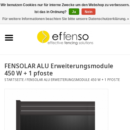
Wir benutzen Cookies nur für interne Zwecke um den Webshop zu verbessern.
Ist das in Ordnung?
Ja
Nein
0 Artikel - €0,00
Für weitere Informationen beachten Sie bitte unsere Datenschutzerklärung. »
Startseite
Sichtschutz
Zaunsysteme
FENSOLAR ALU Erweiterungsmodule
450 W + 1 pfoste
Beleuchtung
STARTSEITE
/
FENSOLAR ALU ERWEITERUNGSMODULE 450 W + 1 PFOSTE
Solar
Schnäppchen
Dokumente