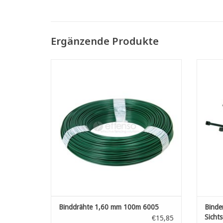
Ergänzende Produkte
Binddrähte 1,60 mm 100m 6005
Bind
ZUM WARENKORB HINZUFÜGEN
Z
Binddrähte 1,60 mm 100m 6005
Binde
Sicht
€15,85