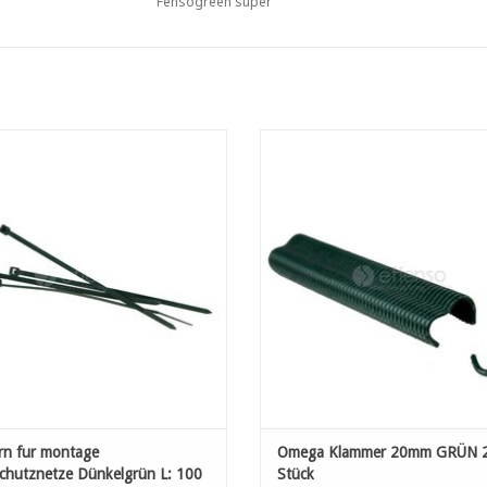
Fensogreen super
ern fur montage Sichtschutznetze
Omega Klammer 20mm GRÜN 200
Dünkelgrün L: 100 mm 100st
ZUM WARENKORB HINZUFÜG
UM WARENKORB HINZUFÜGEN
rn fur montage
Omega Klammer 20mm GRÜN 
schutznetze Dünkelgrün L: 100
Stück