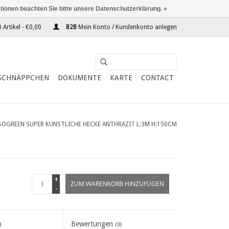
ationen beachten Sie bitte unsere Datenschutzerklärung. »
 Artikel - €0,00
B2B
Mein Konto / Kundenkonto anlegen
SCHNÄPPCHEN
DOKUMENTE
KARTE
CONTACT
SOGREEN SUPER KUNSTLICHE HECKE ANTHRAZIT L:3M H:150CM
+
ZUM WARENKORB HINZUFÜGEN
-
n
Bewertungen
(0)