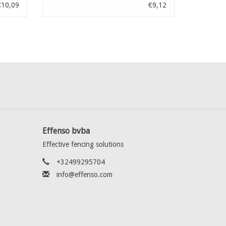
€10,09
€9,12
Effenso bvba
Effective fencing solutions
+32499295704
info@effenso.com