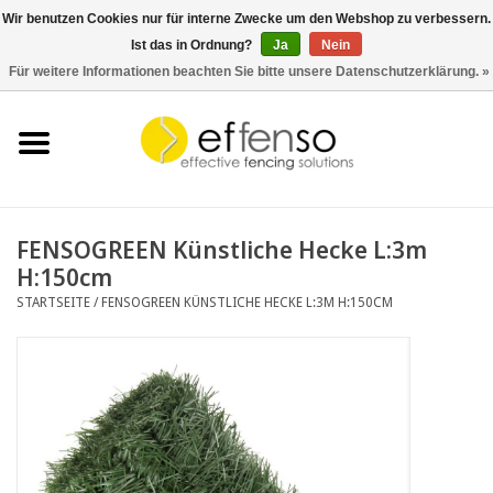
Wir benutzen Cookies nur für interne Zwecke um den Webshop zu verbessern.
Ist das in Ordnung?
Ja
Nein
0 Artikel - €0,00
Für weitere Informationen beachten Sie bitte unsere Datenschutzerklärung. »
Startseite
Sichtschutz
Zaunsysteme
FENSOGREEN Künstliche Hecke L:3m
H:150cm
Beleuchtung
STARTSEITE
/
FENSOGREEN KÜNSTLICHE HECKE L:3M H:150CM
Solar
Schnäppchen
Dokumente