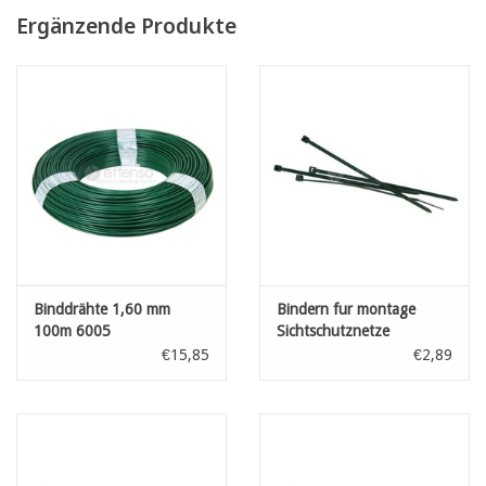
UVA Stabilität +12500 hr
Ergänzende Produkte
Vertikale Drähte: 1,1 mm
PVC plastificiezierte horizontale Gewebedrähte
Rollenlänge 3 Meter
5 Jahre Garantie gegen Verfärbung
Binddrähte 1,60 mm
Bindern fur montage
100m 6005
Sichtschutznetze
Dünkelgrün L: 100 mm
€15,85
€2,89
100st