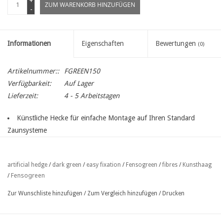
+
ZUM WARENKORB HINZUFÜGEN
-
Informationen
Eigenschaften
Bewertungen
(0)
Artikelnummer::
FGREEN150
Verfügbarkeit:
Auf Lager
Lieferzeit:
4 - 5 Arbeitstagen
Künstliche Hecke für einfache Montage auf Ihren Standard
Zaunsysteme
Dunkelgrüne Feinfasern von 1 mm geben der Hecke eine
dunkelgrüne
Farbe
artificial hedge
/
dark green
/
easy fixation
/
Fensogreen
/
fibres
/
Kunsthaag
Einfache Befestigung mit Bindedraht oder
Fensogreen
/
Nicht entflammbar nach NBN S21-203 Klasse A0 (B) und NEN
3883 Klasse (NEN 3891) (EN)
Zur Wunschliste hinzufügen
/
Zum Vergleich hinzufügen
/
Drucken
37 vertikale Stränge pro Meter
98% Opazität