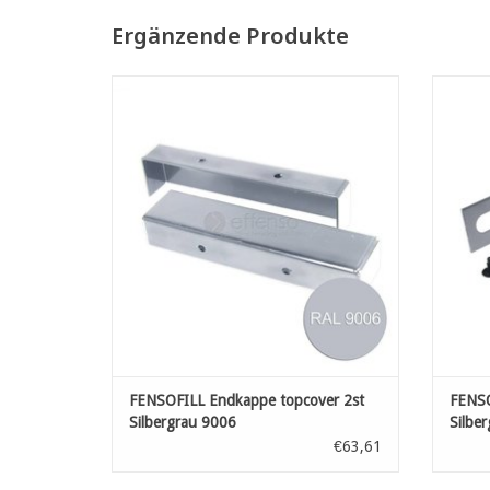
Ergänzende Produkte
Fensofill Zubehör
ZUM WARENKORB HINZUFÜGEN
Z
FENSOFILL Endkappe topcover 2st
FENSO
Silbergrau 9006
Silbe
€63,61