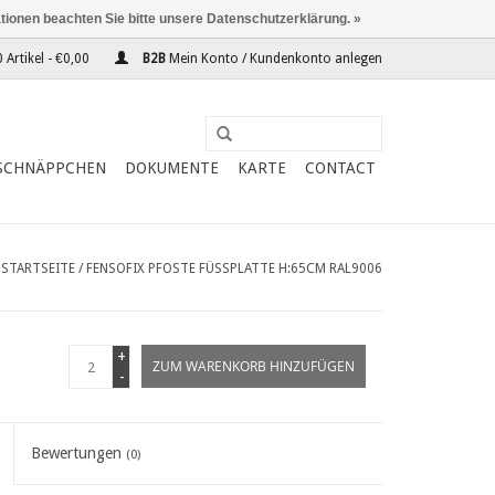
ationen beachten Sie bitte unsere Datenschutzerklärung. »
 Artikel - €0,00
B2B
Mein Konto / Kundenkonto anlegen
SCHNÄPPCHEN
DOKUMENTE
KARTE
CONTACT
STARTSEITE
/
FENSOFIX PFOSTE FÜSSPLATTE H:65CM RAL9006
+
ZUM WARENKORB HINZUFÜGEN
-
Bewertungen
(0)