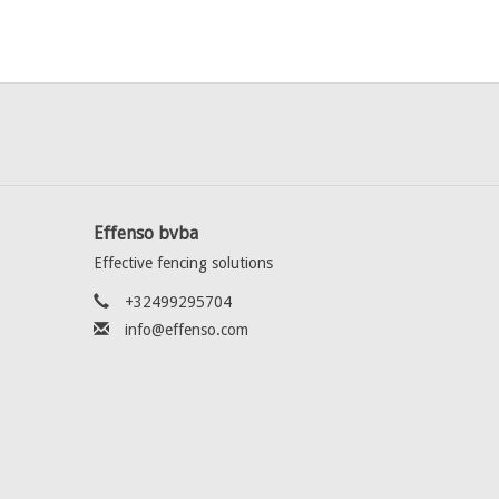
Effenso bvba
Effective fencing solutions
+32499295704
info@effenso.com