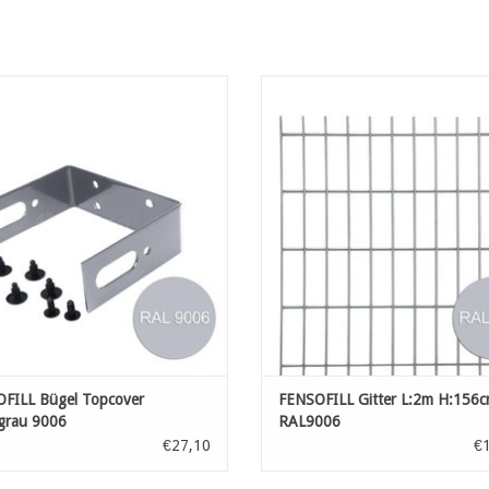
Fensofill Zubehör
FENSOFILL Gitter L:2m H:156cm R
UM WARENKORB HINZUFÜGEN
ZUM WARENKORB HINZUFÜG
FILL Bügel Topcover
FENSOFILL Gitter L:2m H:156
rgrau 9006
RAL9006
€27,10
€