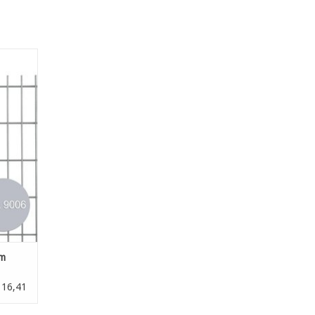
AL9006
EN
cm
116,41