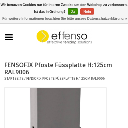
Wir benutzen Cookies nur für interne Zwecke um den Webshop zu verbessern.
Ist das in Ordnung?
Ja
Nein
0 Artikel - €0,00
Für weitere Informationen beachten Sie bitte unsere Datenschutzerklärung. »
Startseite
Sichtschutz
Zaunsysteme
FENSOFIX Pfoste Füssplatte H:125cm
RAL9006
Beleuchtung
STARTSEITE
/
FENSOFIX PFOSTE FÜSSPLATTE H:125CM RAL9006
Solar
Schnäppchen
Dokumente