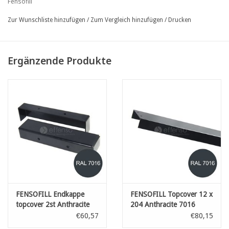
Fensofill
4,5 mm
Zur Wunschliste hinzufügen
/
Zum Vergleich hinzufügen
/
Drucken
• Maschenweite: 100 x 38 mm
• Standardfarbe: Schwarz RAL 9005, Anthrazit RAL 7016,
Silbergrau RAL 9006
Ergänzende Produkte
• andere Höhen und Farben auf Anfrage
FENSOFILL Endkappe
FENSOFILL Topcover 12 x
topcover 2st Anthracite
204 Anthracite 7016
7016
€60,57
€80,15