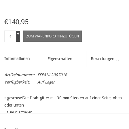
€140,95
+
ZUM WARENKORB HINZUFÜGEN
-
Informationen
Eigenschaften
Bewertungen
(0)
Artikelnummer::
FFPANL2007016
Verfügbarkeit:
Auf Lager
•
geschweißte Drahtgitter
mit 30 mm Stecken auf einer Seite, oben
oder unten
zum platzieren
• verzinkt, punktgeschweißt und plastifiziert (PVC)
• Drahtdurchmesser: horizontaler Draht: 5,0 mm - vertikaler Draht: