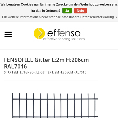
Wir benutzen Cookies nur für interne Zwecke um den Webshop zu verbessern.
Ist das in Ordnung?
Ja
Nein
0 Artikel - €0,00
Für weitere Informationen beachten Sie bitte unsere Datenschutzerklärung. »
Startseite
Sichtschutz
Zaunsysteme
FENSOFILL Gitter L:2m H:206cm
RAL7016
Beleuchtung
STARTSEITE
/
FENSOFILL GITTER L:2M H:206CM RAL7016
Solar
Schnäppchen
Dokumente