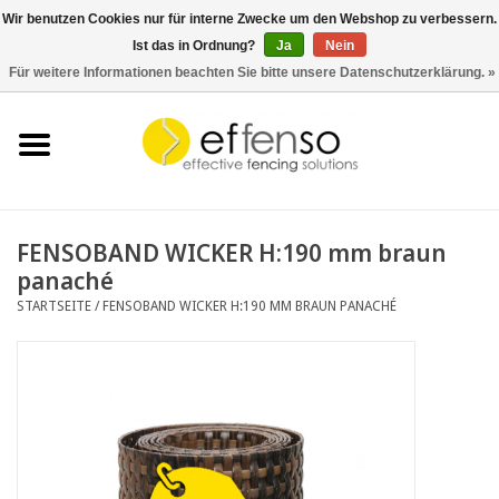
Wir benutzen Cookies nur für interne Zwecke um den Webshop zu verbessern.
Ist das in Ordnung?
Ja
Nein
0 Artikel - €0,00
Für weitere Informationen beachten Sie bitte unsere Datenschutzerklärung. »
Startseite
Sichtschutz
Zaunsysteme
FENSOBAND WICKER H:190 mm braun
panaché
Beleuchtung
STARTSEITE
/
FENSOBAND WICKER H:190 MM BRAUN PANACHÉ
Solar
Schnäppchen
Dokumente