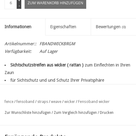
+
ZUM WARENKORB HINZUFÜGEN
-
Informationen
Eigenschaften
Bewertungen
(0)
Artikelnummer::
FBANDWICKBRGM
Verfügbarkeit:
Auf Lager
Sichtschutzstreifen aus wicker ( rattan )
zum Einflechten in Ihren
Zaun
für Sichtschutz und und Schutz Ihrer Privatsphäre
Hochwertiges, nicht schrumpfungsresistentes und langlebiges,
UV-beständiges Polypropylen für extra lange Lebensdauer bei allen
Fensoband wicker
fence
/
fensoband
/
straps
/
weave
/
wicker
/
Wetterbedingungen
passend zu Ihren Rattan Gartenmöbeln
Zur Wunschliste hinzufügen
/
Zum Vergleich hinzufügen
/
Drucken
zum einflechten in doppelstabgitter 8/6/8 oder 6/5/6
geliefert im streifen von 253 cm
Befestigung erfolgt mittels Krawattenwickel