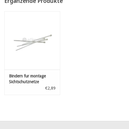
Ergänzende Produkte
100% Opazität
Bindern fur montage
Sichtschutznetze
Transparant L: 100 mm
€2,89
100st