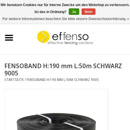
Wir benutzen Cookies nur für interne Zwecke um den Webshop zu verbessern.
Ist das in Ordnung?
Ja
Nein
0 Artikel - €0,00
Für weitere Informationen beachten Sie bitte unsere Datenschutzerklärung. »
Startseite
Sichtschutz
Zaunsysteme
FENSOBAND H:190 mm L:50m SCHWARZ
9005
Beleuchtung
STARTSEITE
/
FENSOBAND H:190 MM L:50M SCHWARZ 9005
Solar
Schnäppchen
Dokumente