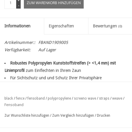
+
ZUM WARENKORB HINZUFÜGEN
-
Informationen
Eigenschaften
Bewertungen
(0)
Artikelnummer::
FBAND1909005
Verfügbarkeit:
Auf Lager
Robustes Polypropylen Kunststoffstreifen (> <1,4 mm) mit
Linienprofil
zum Einflechten in Ihrem Zaun
Für Sichtschutz und und Schutz Ihrer Privatsphäre
Original RAL-Farben identisch mit Ihre Zäune :
Mossgrün RAL 6005
black
/
fence
/
fensoband
/
polypropylene
/
screeno wave
/
straps
/
weave
/
Tannengrün RAL 6009
Fensoband
Anthrazit RAL 7016
Schwarz RAL 9005
Zur Wunschliste hinzufügen
/
Zum Vergleich hinzufügen
/
Drucken
Mokkagrau RAL 7030
Quartzgrau RAL 7039