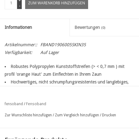
+
ZUM WARENKORB HINZUFÜGEN
-
Informationen
Bewertungen
(0)
Artikelnummer::
FBAND1906005SKIN35
Verfügbarkeit:
Auf Lager
Robustes Polypropylen Kunststoffstreifen (> < 0,7 mm
) mit
profil 'orange Haut'
zum Einflechten in Ihrem Zaun
Hochwertiges, nicht schrumpfungsresistentes und langlebiges,
UV-beständiges Polypropylen für extra lange Lebensdauer bei allen
Wetterbedingungen
Fensoband
fensoband
/
Befestigung erfolgt mittels Bindern oder fensoclips
Rollänge= 35 m
Zur Wunschliste hinzufügen
/
Zum Vergleich hinzufügen
/
Drucken