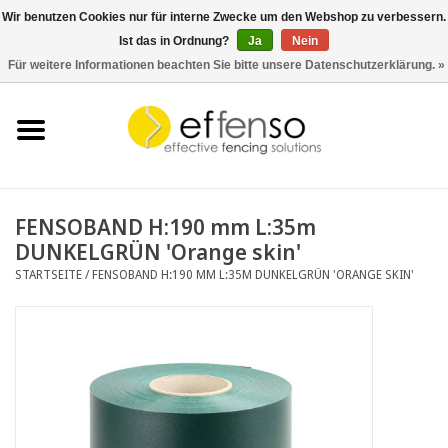
Wir benutzen Cookies nur für interne Zwecke um den Webshop zu verbessern.
Ist das in Ordnung?
Ja
Nein
0 Artikel - €0,00
Für weitere Informationen beachten Sie bitte unsere Datenschutzerklärung. »
Startseite
Sichtschutz
Zaunsysteme
FENSOBAND H:190 mm L:35m
DUNKELGRÜN 'Orange skin'
Beleuchtung
STARTSEITE
/
FENSOBAND H:190 MM L:35M DUNKELGRÜN 'ORANGE SKIN'
Solar
Schnäppchen
Dokumente