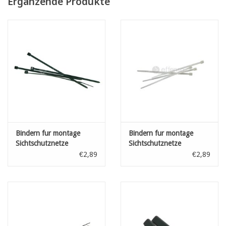
Ergänzende Produkte
technical sheet
Bindern fur montage
Bindern fur montage
Sichtschutznetze
Sichtschutznetze
Dünkelgrün L: 100 mm
Transparant L: 100 mm
€2,89
€2,89
100st
100st