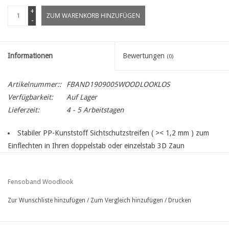
+
ZUM WARENKORB HINZUFÜGEN
-
Informationen
Bewertungen
(0)
Artikelnummer::
FBAND1909005WOODLOOKLOS
Verfügbarkeit:
Auf Lager
Lieferzeit:
4 - 5 Arbeitstagen
Stabiler PP-Kunststoff Sichtschutzstreifen ( >< 1,2 mm ) zum
Einflechten in Ihren doppelstab oder einzelstab 3D Zaun
zur optischen Beeinträchtigung und zum Schutz Ihrer
Privatsphäre
Fensoband Woodlook
versehen mit genärbte Holzmaserung Profil
Hochwertiges, nicht schrumpfungsresistentes und langlebiges,
Zur Wunschliste hinzufügen
/
Zum Vergleich hinzufügen
/
Drucken
UV-beständiges Polypropylen für extra lange Lebensdauer bei allen
Wetterbedingungen