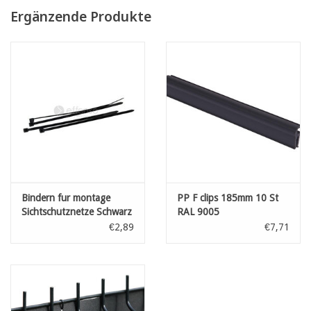
die Befestigung erfolgt mit Hilfe von Bindern oder F-clips
Ergänzende Produkte
auf die genaue Länge zugeschnitten für den Einbau in ein 2,5 m
langes Zaunelement
Höhe: 190 mm
Länge: 2535 mm
technisches Datenblattt ( Englisch )
Bindern fur montage
PP F clips 185mm 10 St
Sichtschutznetze Schwarz
RAL 9005
L: 100 mm 100st
€2,89
€7,71