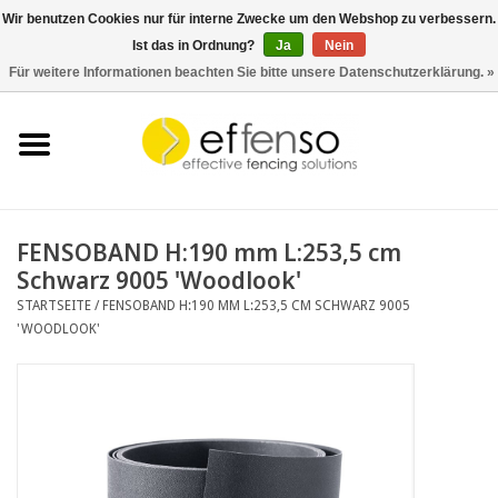
Wir benutzen Cookies nur für interne Zwecke um den Webshop zu verbessern.
Ist das in Ordnung?
Ja
Nein
0 Artikel - €0,00
Für weitere Informationen beachten Sie bitte unsere Datenschutzerklärung. »
Startseite
Sichtschutz
Zaunsysteme
FENSOBAND H:190 mm L:253,5 cm
Schwarz 9005 'Woodlook'
Beleuchtung
STARTSEITE
/
FENSOBAND H:190 MM L:253,5 CM SCHWARZ 9005
'WOODLOOK'
Solar
Schnäppchen
Dokumente