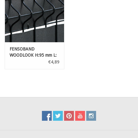
FENSOBAND
WOODLOOK H:95 mm L:
250cm SCHWARZ 9005
€4,89
perforiert für 3D