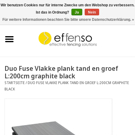
Wir benutzen Cookies nur für interne Zwecke um den Webshop zu verbessern.
Ist das in Ordnung?
Ja
Nein
0 Artikel - €0,00
Für weitere Informationen beachten Sie bitte unsere Datenschutzerklärung. »
Startseite
Sichtschutz
Zaunsysteme
Duo Fuse Vlakke plank tand en groef
L:200cm graphite black
Beleuchtung
STARTSEITE
/
DUO FUSE VLAKKE PLANK TAND EN GROEF L:200CM GRAPHITE
BLACK
Solar
Schnäppchen
Dokumente