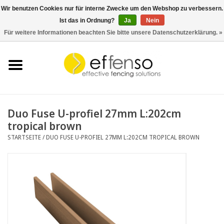
Wir benutzen Cookies nur für interne Zwecke um den Webshop zu verbessern.
Ist das in Ordnung?
Ja
Nein
0 Artikel - €0,00
Für weitere Informationen beachten Sie bitte unsere Datenschutzerklärung. »
Startseite
Sichtschutz
Zaunsysteme
Duo Fuse U-profiel 27mm L:202cm
tropical brown
Beleuchtung
STARTSEITE
/
DUO FUSE U-PROFIEL 27MM L:202CM TROPICAL BROWN
Solar
Schnäppchen
Dokumente