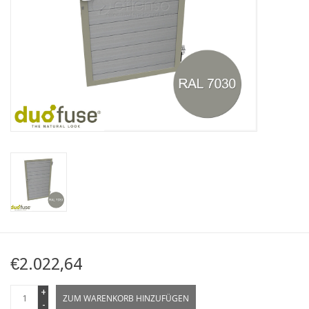
Karte
Contact
€2.022,64
+
ZUM WARENKORB HINZUFÜGEN
-