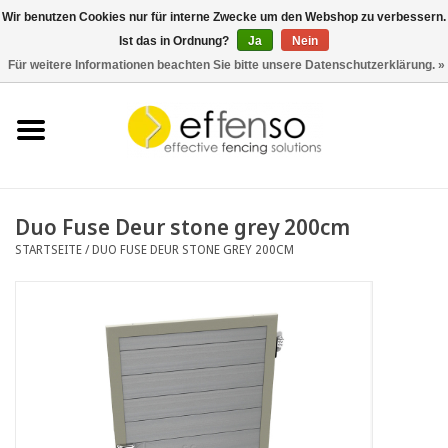
Wir benutzen Cookies nur für interne Zwecke um den Webshop zu verbessern.
Ist das in Ordnung?
Ja
Nein
0 Artikel - €0,00
Für weitere Informationen beachten Sie bitte unsere Datenschutzerklärung. »
Startseite
Sichtschutz
Zaunsysteme
Duo Fuse Deur stone grey 200cm
STARTSEITE
/
DUO FUSE DEUR STONE GREY 200CM
Beleuchtung
Solar
Schnäppchen
Dokumente