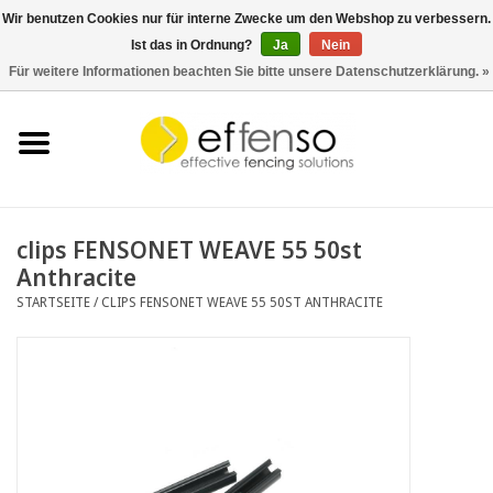
Wir benutzen Cookies nur für interne Zwecke um den Webshop zu verbessern.
Ist das in Ordnung?
Ja
Nein
0 Artikel - €0,00
Für weitere Informationen beachten Sie bitte unsere Datenschutzerklärung. »
Startseite
Sichtschutz
Zaunsysteme
clips FENSONET WEAVE 55 50st
Anthracite
Beleuchtung
STARTSEITE
/
CLIPS FENSONET WEAVE 55 50ST ANTHRACITE
Solar
Schnäppchen
Dokumente