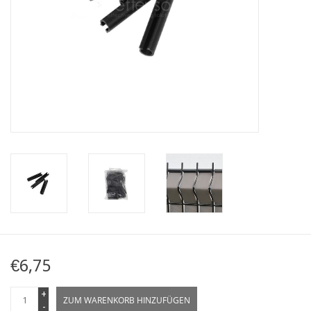
Karte
Contact
€6,75
+
ZUM WARENKORB HINZUFÜGEN
-