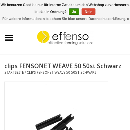
Wir benutzen Cookies nur für interne Zwecke um den Webshop zu verbessern.
Ist das in Ordnung?
Ja
Nein
0 Artikel - €0,00
Für weitere Informationen beachten Sie bitte unsere Datenschutzerklärung. »
Startseite
Sichtschutz
Zaunsysteme
clips FENSONET WEAVE 50 50st Schwarz
STARTSEITE
/
CLIPS FENSONET WEAVE 50 50ST SCHWARZ
Beleuchtung
Solar
Schnäppchen
Dokumente