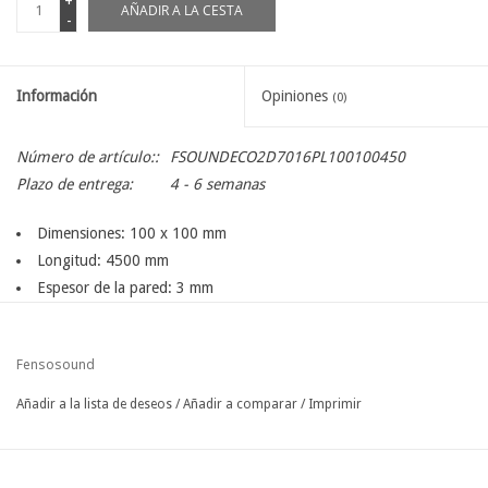
+
AÑADIR A LA CESTA
-
Información
Opiniones
(0)
Número de artículo::
FSOUNDECO2D7016PL100100450
Plazo de entrega:
4 - 6 semanas
Dimensiones: 100 x 100 mm
Longitud: 4500 mm
Espesor de la pared: 3 mm
Tratamiento: Galvanizado en caliente y recubierto de polvo
antracita RAL 7016
Fensosound
Incluye tapa negra
Para muro de 300 cm de altura, se hormigonará 150 cm en el
Añadir a la lista de deseos
/
Añadir a comparar
/
Imprimir
suelo