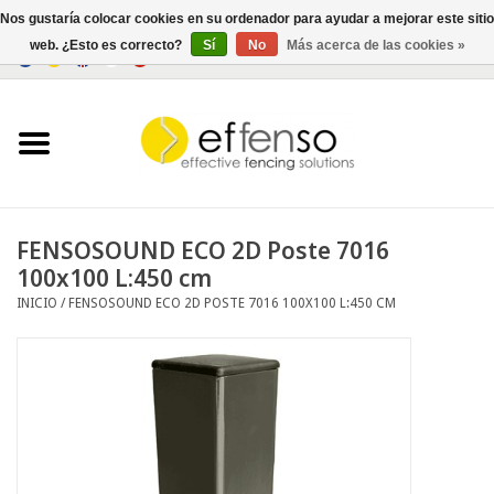
Nos gustaría colocar cookies en su ordenador para ayudar a mejorar este sitio
web. ¿Esto es correcto?
Sí
No
Más acerca de las cookies »
0 Artículos - €0,00
Inicio
Ocultación
Cercados
FENSOSOUND ECO 2D Poste 7016
100x100 L:450 cm
Iluminación
INICIO
/
FENSOSOUND ECO 2D POSTE 7016 100X100 L:450 CM
Solar
Negociar
Documentos