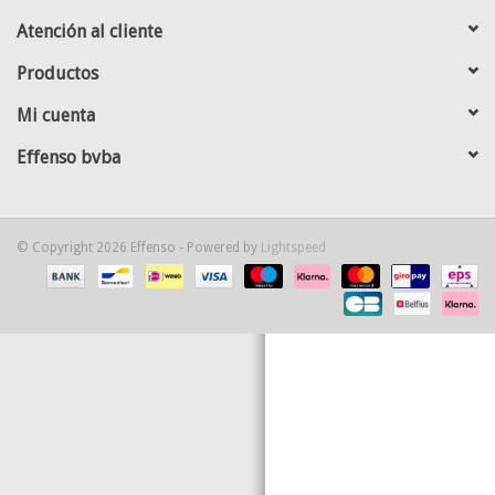
Atención al cliente
Mapa
Productos
Contact
Mi cuenta
Effenso bvba
© Copyright 2026 Effenso - Powered by
Lightspeed