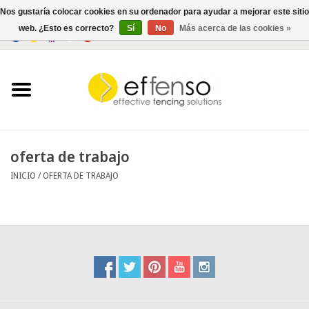
Nos gustaría colocar cookies en su ordenador para ayudar a mejorar este sitio
web. ¿Esto es correcto?
Sí
No
Más acerca de las cookies »
0 Artículos - €0,00
Inicio
Ocultación
Cercados
oferta de trabajo
INICIO
/
OFERTA DE TRABAJO
Iluminación
Solar
Negociar
Documentos