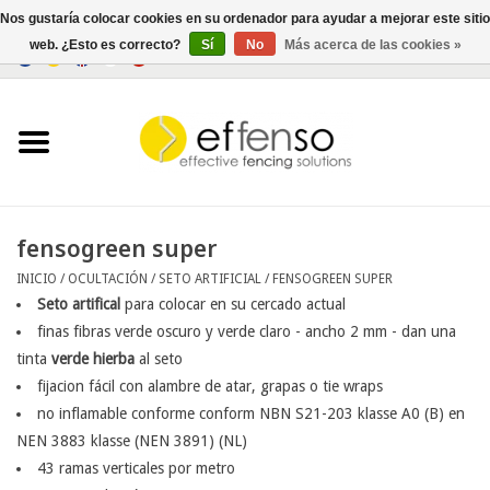
Nos gustaría colocar cookies en su ordenador para ayudar a mejorar este sitio
web. ¿Esto es correcto?
Sí
No
Más acerca de las cookies »
0 Artículos - €0,00
Inicio
Ocultación
Cercados
fensogreen super
INICIO
/
OCULTACIÓN
/
SETO ARTIFICIAL
/
FENSOGREEN SUPER
Iluminación
Seto artifical
para colocar en su cercado actual
finas fibras verde oscuro y verde claro - ancho 2 mm - dan una
Solar
tinta
verde hierba
al seto
fijacion fácil con alambre de atar, grapas o tie wraps
Negociar
no inflamable conforme conform NBN S21-203 klasse A0 (B) en
NEN 3883 klasse (NEN 3891) (NL)
43 ramas verticales por metro
Documentos