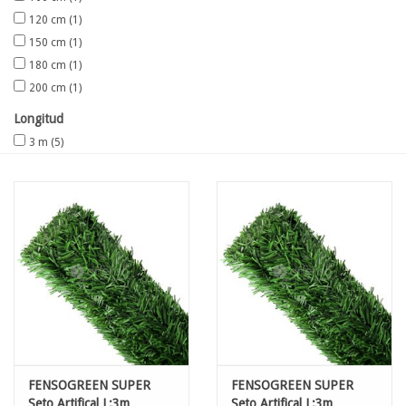
120 cm
(1)
150 cm
(1)
180 cm
(1)
200 cm
(1)
Longitud
3 m
(5)
FENSOGREEN SUPER
FENSOGREEN SUPER
Seto Artifical L:3m
Seto Artifical L:3m